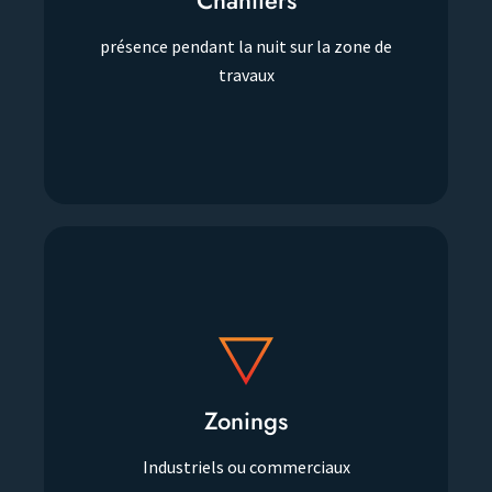
Chantiers
Chantiers
présence pendant la nuit sur la zone de
présence pendant la nuit sur la zone de
travaux
travaux
Zonings
Zonings
Industriels ou commerciaux
Industriels ou commerciaux