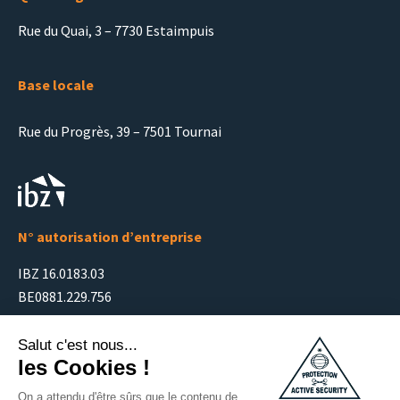
Rue du Quai, 3 – 7730 Estaimpuis
Base locale
Rue du Progrès, 39 – 7501 Tournai
N° autorisation d’entreprise
IBZ 16.0183.03
BE0881.229.756
TVA BE0881.229.756 – AG INSURANCES, police
n°03/97.216.667/000