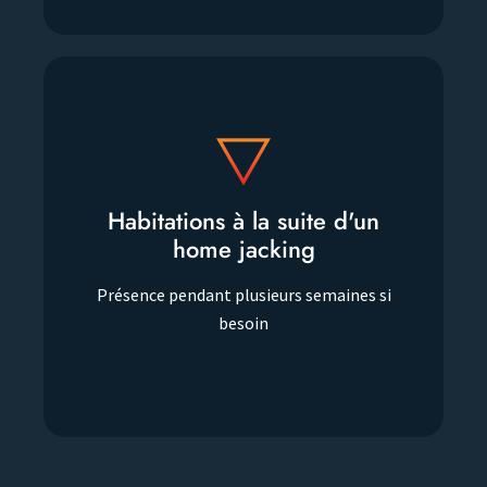
Habitations à la suite d'un
Habitations à la suite d'un
home jacking
home jacking
Présence pendant plusieurs semaines si
Présence pendant plusieurs semaines si
besoin
besoin